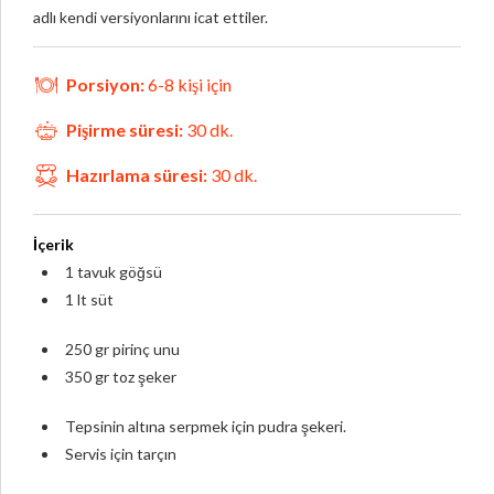
adlı kendi versiyonlarını icat ettiler.
Porsiyon:
6-8 kişi için
Pişirme süresi:
30 dk.
Hazırlama süresi:
30 dk.
İçerik
1 tavuk göğsü
1 lt süt
250 gr pirinç unu
350 gr toz şeker
Tepsinin altına serpmek için pudra şekeri.
Servis için tarçın