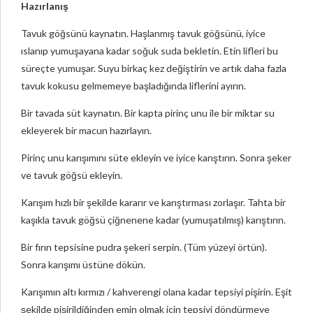
Hazırlanış
Tavuk göğsünü kaynatın. Haşlanmış tavuk göğsünü, iyice
ıslanıp yumuşayana kadar soğuk suda bekletin. Etin lifleri bu
süreçte yumuşar. Suyu birkaç kez değiştirin ve artık daha fazla
tavuk kokusu gelmemeye başladığında liflerini ayırın.
Bir tavada süt kaynatın. Bir kapta pirinç unu ile bir miktar su
ekleyerek bir macun hazırlayın.
Pirinç unu karışımını süte ekleyin ve iyice karıştırın. Sonra şeker
ve tavuk göğsü ekleyin.
Karışım hızlı bir şekilde kararır ve karıştırması zorlaşır. Tahta bir
kaşıkla tavuk göğsü çiğnenene kadar (yumuşatılmış) karıştırın.
Bir fırın tepsisine pudra şekeri serpin. (Tüm yüzeyi örtün).
Sonra karışımı üstüne dökün.
Karışımın altı kırmızı / kahverengi olana kadar tepsiyi pişirin. Eşit
şekilde pişirildiğinden emin olmak için tepsiyi döndürmeye