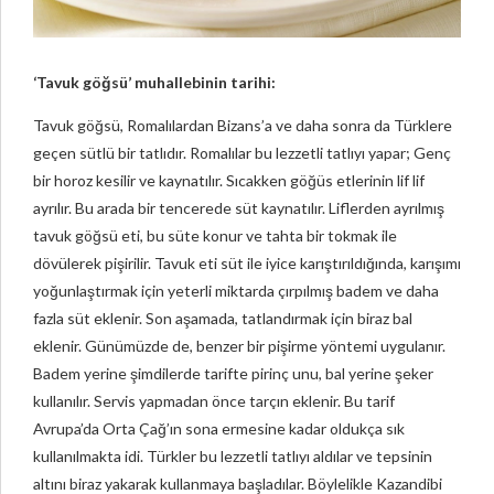
‘Tavuk göğsü’ muhallebinin tarihi:
Tavuk göğsü, Romalılardan Bizans’a ve daha sonra da Türklere
geçen sütlü bir tatlıdır. Romalılar bu lezzetli tatlıyı yapar; Genç
bir horoz kesilir ve kaynatılır. Sıcakken göğüs etlerinin lif lif
ayrılır. Bu arada bir tencerede süt kaynatılır. Liflerden ayrılmış
tavuk göğsü eti, bu süte konur ve tahta bir tokmak ile
dövülerek pişirilir. Tavuk eti süt ile iyice karıştırıldığında, karışımı
yoğunlaştırmak için yeterli miktarda çırpılmış badem ve daha
fazla süt eklenir. Son aşamada, tatlandırmak için biraz bal
eklenir. Günümüzde de, benzer bir pişirme yöntemi uygulanır.
Badem yerine şimdilerde tarifte pirinç unu, bal yerine şeker
kullanılır. Servis yapmadan önce tarçın eklenir. Bu tarif
Avrupa’da Orta Çağ’ın sona ermesine kadar oldukça sık
kullanılmakta idi. Türkler bu lezzetli tatlıyı aldılar ve tepsinin
altını biraz yakarak kullanmaya başladılar. Böylelikle Kazandibi